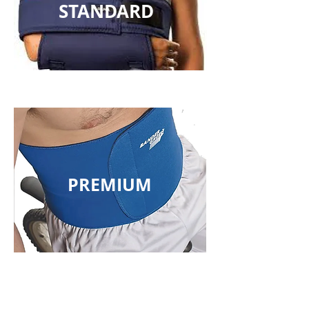
STANDARD
PREMIUM
Tel.
2401 2855
/
2408 9950
ventas@comfort.uy