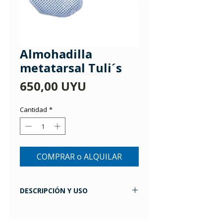
Almohadilla
metatarsal Tuli´s
Precio
650,00 UYU
Cantidad
*
COMPRAR o ALQUILAR
DESCRIPCIÓN Y USO
¡Agrega comodidad a tus zapatos
con taco! La almohadilla metatarsal