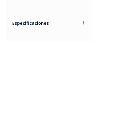
Especificaciones
Capacidad máxima de 180kg.
Registra hasta 4 perfiles.
Mide la grasa corporal.
Cuenta con display digital.
La plataforma es de vidrio.
Dimensiones: 29 cm de ancho,
2.8 cm de alto y 28 cm de largo.