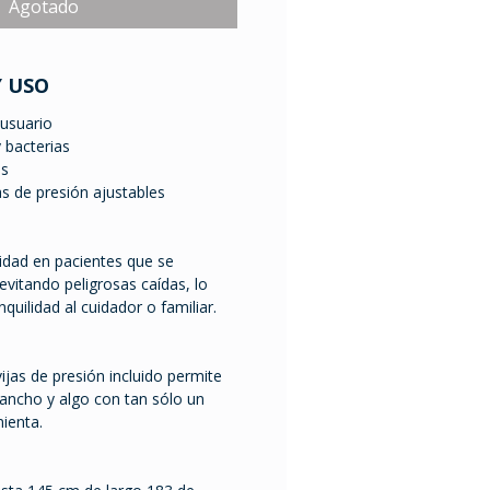
Agotado
Y USO
usuario
 bacterias
es
s de presión ajustables
idad en pacientes que se
vitando peligrosas caídas, lo
quilidad al cuidador o familiar.
jas de presión incluido permite
, ancho y algo con tan sólo un
mienta.