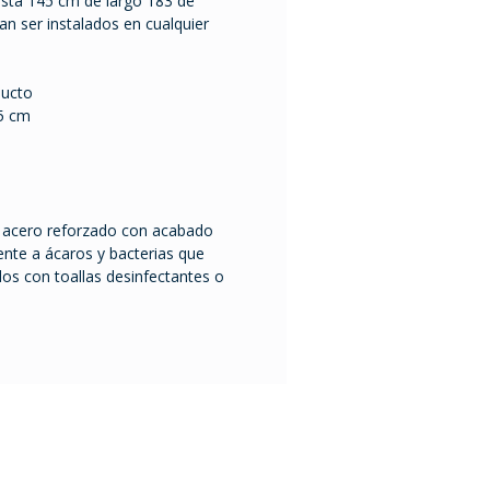
sta 145 cm de largo 183 de
n ser instalados en cualquier
ducto
5 cm
e acero reforzado con acabado
ente a ácaros y bacterias que
dos con toallas desinfectantes o
Mario Cassinoni 1528
11200 Montevideo