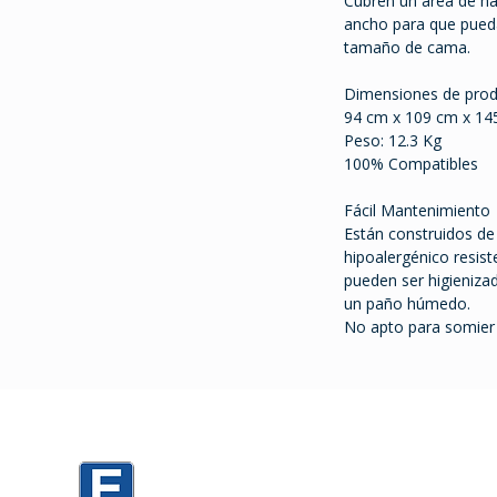
Cubren un área de ha
ancho para que pueda
tamaño de cama.
Dimensiones de pro
94 cm x 109 cm x 14
Peso: 12.3 Kg
100% Compatibles
Fácil Mantenimiento
Están construidos d
hipoalergénico resist
pueden ser higieniza
un paño húmedo.
No apto para somier
0
Mario Cassinoni 1520 PARKING D3