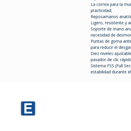
La correa para la m
practicidad;
Reposamanos anatómi
Ligero, resistente y 
Soporte de mano anat
necesidad de desmont
Puntas de goma antir
para reducir el desga
Diez niveles ajustab
pasador de clic rápid
Sistema FSS (Full Sec
estabilidad durante el 
0
Mario Cassinoni 1520 PARKING D3
Mario Cassinoni 1536 PARKING TORRES
h