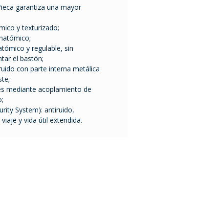
uñeca garantiza una mayor
co y texturizado;
anatómico;
ómico y regulable, sin
ar el bastón;
uido con parte interna metálica
ste;
les mediante acoplamiento de
o;
urity System): antiruido,
viaje y vida útil extendida.
Mario Cassinoni 1528
11200 Montevideo
Uruguay