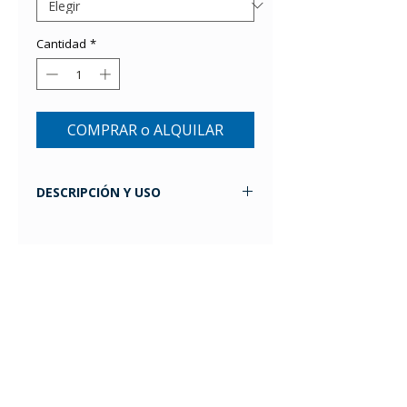
Cantidad
*
COMPRAR o ALQUILAR
DESCRIPCIÓN Y USO
Inmovilizador de brazo realizado en
tela de velour acolchado.
·Regulable con hebillas y abrojos.
·Adaptable a ambos brazos.
·Ideal para la recuperación de
lesiones y traumatismos.
·¿Qué usos se le da? Uso para el día
a día en periodos de recuperación y
post operatorios.
TALLE ÚNICO: circunferencia