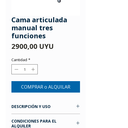
Cama articulada
manual tres
funciones
Precio
2900,00 UYU
Cantidad
*
COMPRAR o ALQUILAR
DESCRIPCIÓN Y USO
Cama articulada manual 3 funciones
CONDICIONES PARA EL
Las medidas y características del
ALQUILER