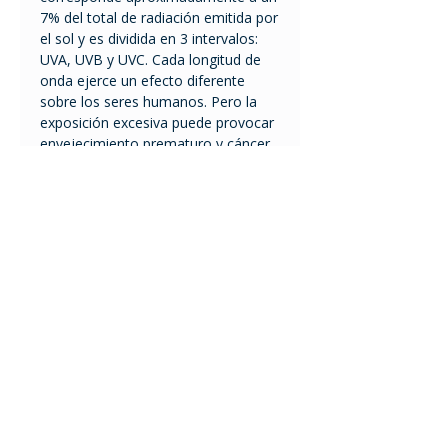
7% del total de radiación emitida por
el sol y es dividida en 3 intervalos:
UVA, UVB y UVC. Cada longitud de
onda ejerce un efecto diferente
sobre los seres humanos. Pero la
exposición excesiva puede provocar
envejecimiento prematuro y cáncer
de piel.
Todas las telas UV Line están
certificadas por la agencia
Australiana de Protección a la
Raciación y Seguridad Nuclear. Esto
garantiza el grado de eficiencia en la
protección solar.
El mayor factor de protección es el
FPU 50+ bloquea 98% de los rayos
UV