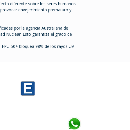
fecto diferente sobre los seres humanos.
e provocar envejecimiento prematuro y
ficadas por la agencia Australiana de
dad Nuclear. Esto garantiza el grado de
el FPU 50+ bloquea 98% de los rayos UV
0
Mario Cassinoni 1520 PARKING D3
Mario Cassinoni 1536 PARKING TORRES
h
Chatea con nosotros