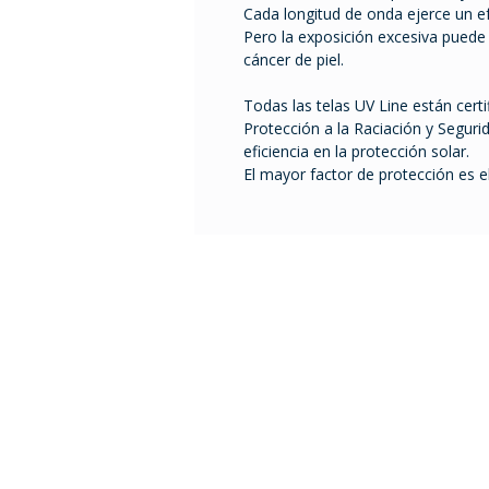
Cada longitud de onda ejerce un e
Pero la exposición excesiva pued
cáncer de piel.
Todas las telas UV Line están certi
Protección a la Raciación y Seguri
eficiencia en la protección solar.
El mayor factor de protección es 
Tel. 2401 2855 / 2408 995
ventas@comfort.uy
lunes a viernes de 9 a 18
sábado de 9 a 13 h