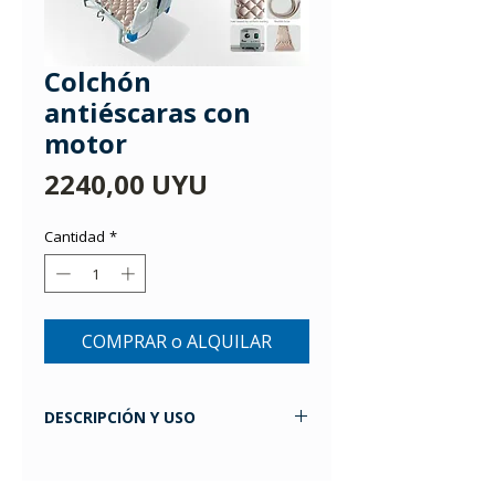
Colchón
antiéscaras con
motor
Precio
2240,00 UYU
Cantidad
*
COMPRAR o ALQUILAR
DESCRIPCIÓN Y USO
IDEAL PARA: Personas que deben
permanecer en cama durante