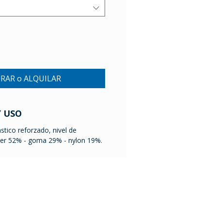
RAR o ALQUILAR
Y USO
stico reforzado, nivel de
éster 52% - goma 29% - nylon 19%.
Mario Cassinoni 1528
11200 Montevideo
Uruguay