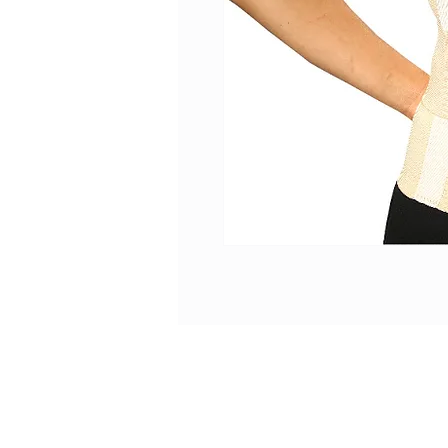
Tel. 2401 2855 / 2408 995
ventas@comfort.uy