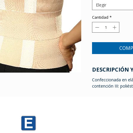
Elegir
Cantidad
*
COMP
DESCRIPCIÓN 
Confeccionada en elá
contención III: poli
0
Mario Cassinoni 1520 PARKING D3
Mario Cassinoni 1536 PARKING TORRES