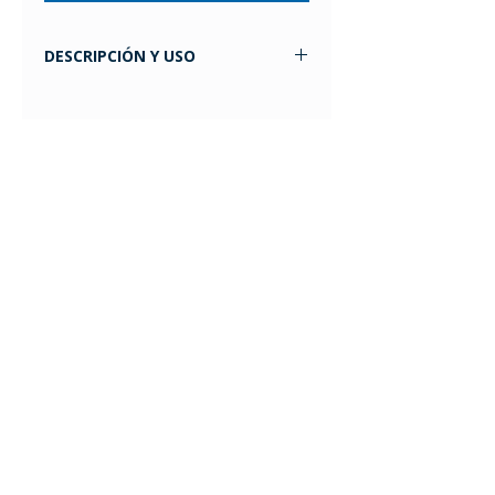
DESCRIPCIÓN Y USO
Altura: 28 cm. Confeccionada en tela
de cashmilon y
elastómero.composic ión de acrílico
47% - algodón 37% - goma 10% -
poliéster 6%.