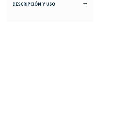
DESCRIPCIÓN Y USO
Altura: 33 cm. Confeccionada en tela
de cashmilon y
elastómero.composic ión de acrílico
47% - algodón 37% - goma 10% -
poliéster 6%.