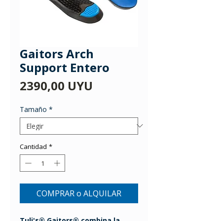
Gaitors Arch
Support Entero
Precio
2390,00 UYU
Tamaño
*
Cantidad
*
COMPRAR o ALQUILAR
Tuli's® Gaitors® combina la