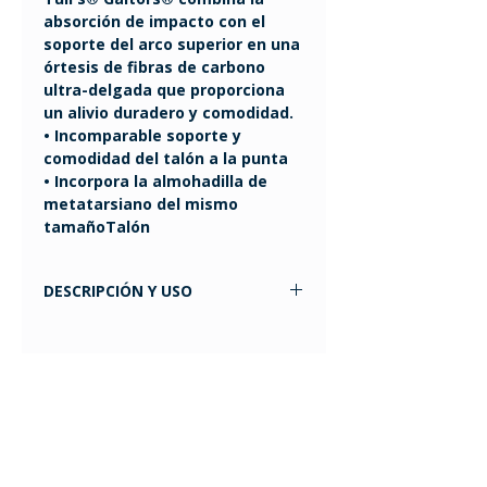
absorción de impacto con el
soporte del arco superior en una
órtesis de fibras de carbono
ultra-delgada que proporciona
un alivio duradero y comodidad.
• Incomparable soporte y
comodidad del talón a la punta
• Incorpora la almohadilla de
metatarsiano del mismo
tamañoTalón
DESCRIPCIÓN Y USO
Su diseño multi-celular “galleta”
diseño absorbe energía de
choque y regresa el impactoTras
el impacto, el diseño de la
galleta de Tuli colapsa e incluso
gira con el movimiento normal
del pie para absorber el impacto