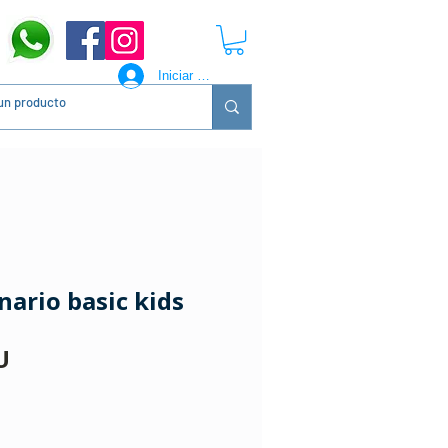
Iniciar sesión
nario basic kids
Precio
U