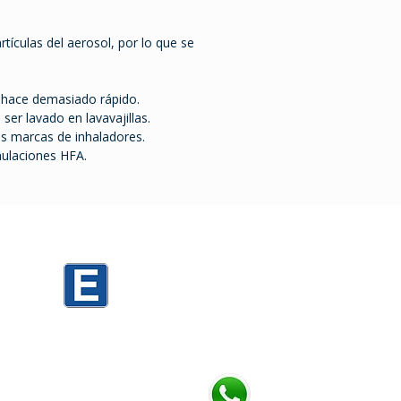
rtículas del aerosol, por lo que se
e hace demasiado rápido.
er lavado en lavavajillas.
as marcas de inhaladores.
mulaciones HFA.
0
Mario Cassinoni 1520 PARKING D3
Mario Cassinoni 1536 PARKING TORRES
h
Chatea con nosotros