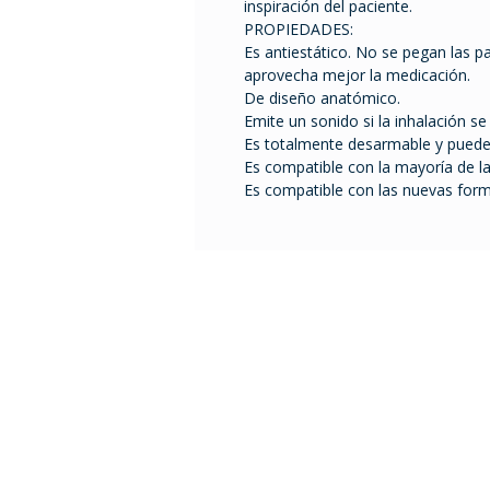
inspiración del paciente.
PROPIEDADES:
Es antiestático. No se pegan las pa
aprovecha mejor la medicación.
De diseño anatómico.
Emite un sonido si la inhalación s
Es totalmente desarmable y puede s
Es compatible con la mayoría de l
Es compatible con las nuevas for
Tel. 2401 2855 / 2408 995
ventas@comfort.uy
lunes a viernes de 9 a 18
sábado de 9 a 13 h