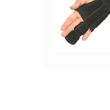
Tel. 2401 2855 / 2408 995
ventas@comfort.uy
lunes a viernes de 9 a 18
sábado de 9 a 13 h