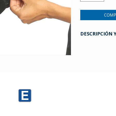
COMP
DESCRIPCIÓN 
0
Mario Cassinoni 1520 PARKING D3
Mario Cassinoni 1536 PARKING TORRES
h