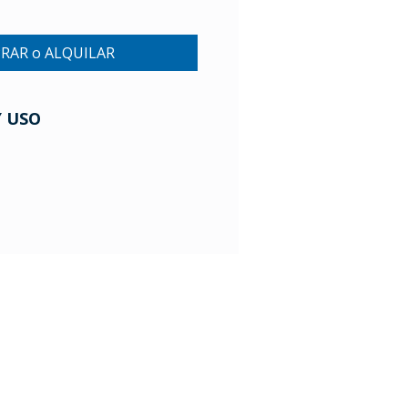
RAR o ALQUILAR
Y USO
Mario Cassinoni 1528
11200 Montevideo
Uruguay