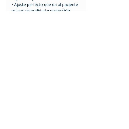
• Ajuste perfecto que da al paciente
mayor comodidad y protección
• Fácil de aplicar
• Mejor resistencia al agua por largo
plazo
• Elimina la necesidad de usar
Stockinette
Disponible en color verde
Tel.
2401 2855
/
2408 9950
ventas@comfort.uy
lunes a viernes de 9 a 18
h
sábado de 9 a 13 h
Mario Cassinoni 1528
11200 Montevideo