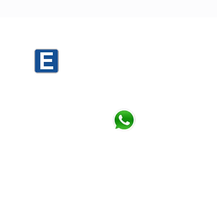
0
Mario Cassinoni 1520 PARKING D3
Mario Cassinoni 1536 PARKING TORRES
h
Chatea con nosotros