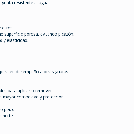
y guata resistente al agua.
e otros.
ne superficie porosa, evitando picazón.
 y elasticidad.
upera en desempeño a otras guatas
ales para aplicar o remover
nte mayor comodidad y protección
go plazo
kinette