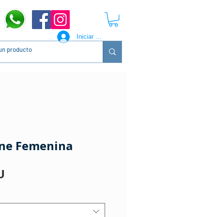
Iniciar sesión
ine Femenina
Precio
U