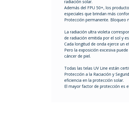
radiación solar.
Además del FPU 50+, los producto
especiales que brindan más confort
Protección permanente. Bloqueo 
La radiación ultra violeta corres
de radiación emitida por el sol y e
Cada longitud de onda ejerce un e
Pero la exposición excesiva pued
cáncer de piel.
Todas las telas UV Line están certi
Protección a la Raciación y Seguri
eficiencia en la protección solar.
El mayor factor de protección es 
Tel. 2401 2855 / 2408 995
ventas@comfort.uy