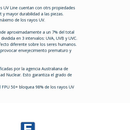
s UV Line cuentan con otrs propiedades
 y mayor durabilidad a las piezas.
máximo de los rayos UV.
ponde aproximadamente a un 7% del total
s dividida en 3 intervalos: UVA, UVB y UVC.
fecto diferente sobre los seres humanos.
e provocar envejecimiento prematuro y
ficadas por la agencia Australiana de
dad Nuclear. Esto garantiza el grado de
el FPU 50+ bloquea 98% de los rayos UV
0
Mario Cassinoni 1520 PARKING D3