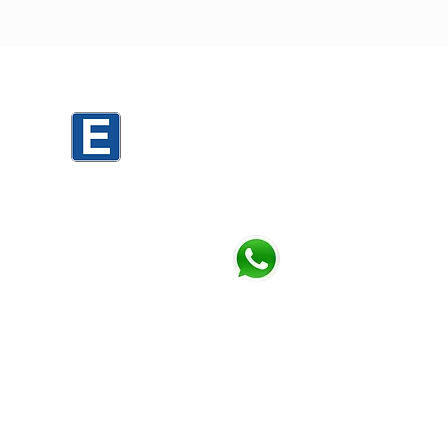
0
Mario Cassinoni 1520 PARKING D3
Mario Cassinoni 1536 PARKING TORRES
h
Chatea con nosotros