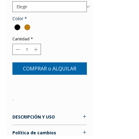
Color
*
Cantidad
*
COMPRAR o ALQUILAR
.
DESCRIPCIÓN Y USO
JOBST® Relief
le brinda calidad y
Política de cambios
eficacia a un precio accesible. El