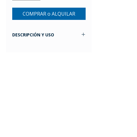
COMPRAR o ALQUILAR
DESCRIPCIÓN Y USO
Contribuye a una rápida
desinflamación y recuperación de
lesiones , mediante la aplicación de
compresión y calor terapéutico a la
articulación. El ajuste regulable y
peso ligero conforman un producto
ideal para utilizar durante la práctica
deportiva, ayudando a prevenir
esguinces y dolores articulares. Su
diseño abierto con abrojo permite
una regulación acorde al tratamiento
indicado. Puede utilizarse en ambas
muñecas.