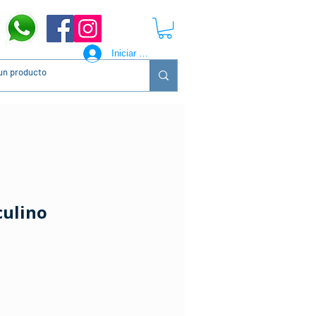
Iniciar sesión
culino
ecio