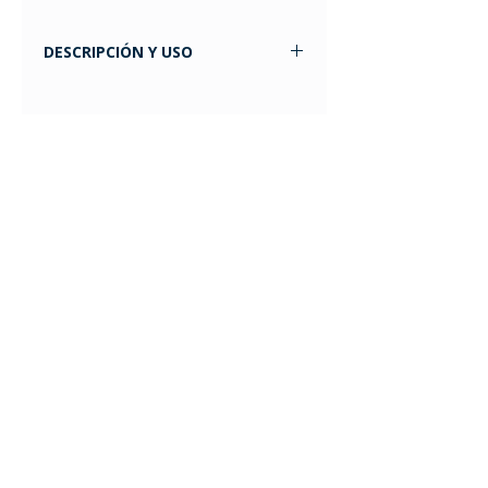
DESCRIPCIÓN Y USO
Recomendada para personas de
hasta 1.98 cm.
Tonifica glúteos y abdomen en 30
minutos
Aumenta la flexibilidad con ejercicios
precisos
Realiza flexiones seguras evitando
lesiones
Adáptala a tu ritmo y complejidad de
entrenamiento