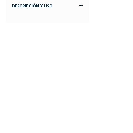
DESCRIPCIÓN Y USO
La pelota de masajes Footy
ProStretch Addaday contiene
pequeños puntos de masaje que se
conectan profundamente con la
planta para brindar alivio tanto a
músculos rígidos como doloridos.