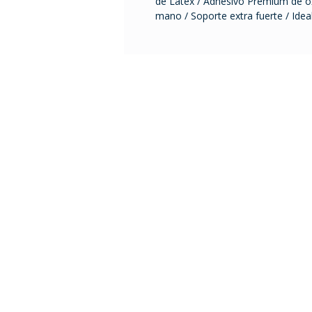
de Látex / Adhesivo Premium de óxi
mano / Soporte extra fuerte / Idea
Tel. 2401 2855 / 2408 995
ventas@comfort.uy
lunes a viernes de 9 a 18
sábado de 9 a 13 h