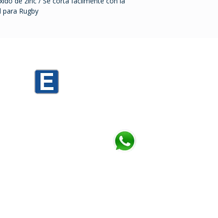
do de zinc / Se corta fácilmente con la
l para Rugby
0
Mario Cassinoni 1520 PARKING D3
Mario Cassinoni 1536 PARKING TORRES
h
Chatea con nosotros