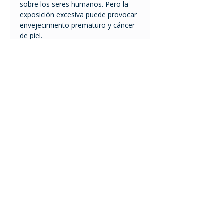
sobre los seres humanos. Pero la
exposición excesiva puede provocar
envejecimiento prematuro y cáncer
de piel.
Todas las telas UV Line están
certificadas por la agencia
Australiana de Protección a la
Raciación y Seguridad Nuclear. Esto
garantiza el grado de eficiencia en la
protección solar.
El mayor factor de protección es el
FPU 50+ bloquea 98% de los rayos
UV
Tel.
2401 2855
/
2408 9950
ventas@comfort.uy
lunes a viernes de 9 a 18
h
sábado de 9 a 13 h