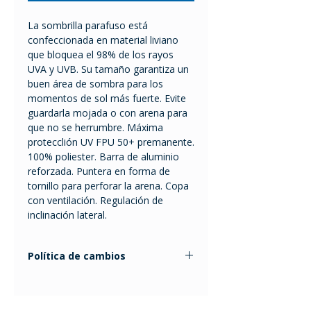
La sombrilla parafuso está
confeccionada en material liviano
que bloquea el 98% de los rayos
UVA y UVB. Su tamaño garantiza un
buen área de sombra para los
momentos de sol más fuerte. Evite
guardarla mojada o con arena para
que no se herrumbre. Máxima
protecclión UV FPU 50+ premanente.
100% poliester. Barra de aluminio
reforzada. Puntera en forma de
tornillo para perforar la arena. Copa
con ventilación. Regulación de
inclinación lateral.
Política de cambios
Los cambios se pueden realizar
entre 2 y 10 días hábiles posteriores
a la compra, presentando la factura