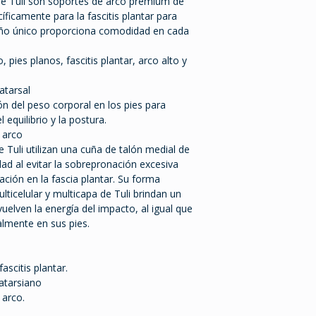
r de Tuli son soportes de arco premium de
ficamente para la fascitis plantar para
eño único proporciona comodidad en cada
o, pies planos, fascitis plantar, arco alto y
atarsal
n del peso corporal en los pies para
 equilibrio y la postura.
 arco
de Tuli utilizan una cuña de talón medial de
dad al evitar la sobrepronación excesiva
ción en la fascia plantar. Su forma
ticelular y multicapa de Tuli brindan un
uelven la energía del impacto, al igual que
almente en sus pies.
scitis plantar.
atarsiano
 arco.