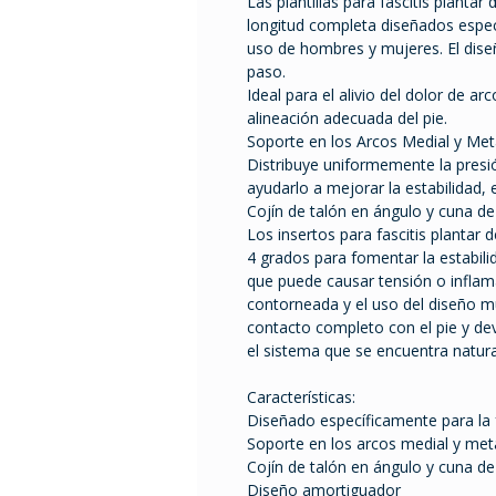
Las plantillas para fascitis planta
longitud completa diseñados especí
uso de hombres y mujeres. El dis
paso.
Ideal para el alivio del dolor de arc
alineación adecuada del pie.
Soporte en los Arcos Medial y Met
Distribuye uniformemente la presió
ayudarlo a mejorar la estabilidad, el
Cojín de talón en ángulo y cuna de
Los insertos para fascitis plantar 
4 grados para fomentar la estabili
que puede causar tensión o inflama
contorneada y el uso del diseño mul
contacto completo con el pie y dev
el sistema que se encuentra natur
Características:
Diseñado específicamente para la fa
Soporte en los arcos medial y met
Cojín de talón en ángulo y cuna de
Diseño amortiguador