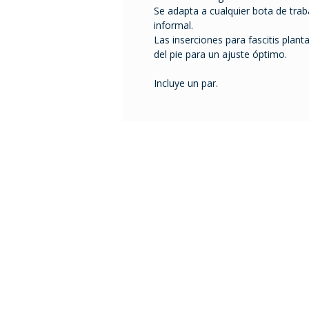
Se adapta a cualquier bota de traba
informal.
Las inserciones para fascitis plant
del pie para un ajuste óptimo.
Incluye un par.
Tel. 2401 2855 / 2408 995
ventas@comfort.uy
lunes a viernes de 9 a 18
sábado de 9 a 13 h