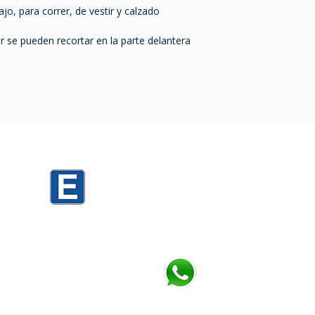
jo, para correr, de vestir y calzado
ar se pueden recortar en la parte delantera
0
Mario Cassinoni 1520 PARKING D3
Mario Cassinoni 1536 PARKING TORRES
h
Chatea con nosotros