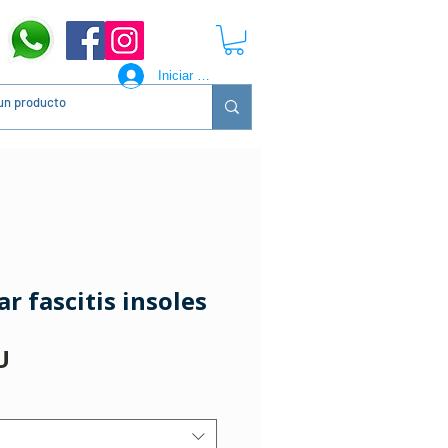
Iniciar sesión
ar fascitis insoles
Precio
U