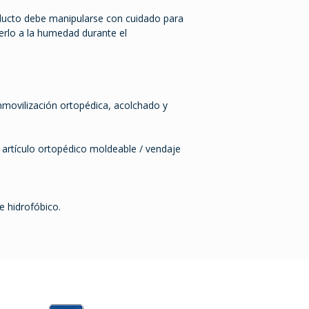
oducto debe manipularse con cuidado para
erlo a la humedad durante el
nmovilización ortopédica, acolchado y
.
el artículo ortopédico moldeable / vendaje
e hidrofóbico.
0