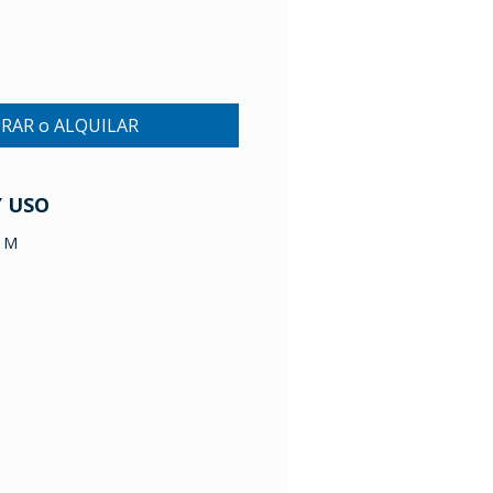
RAR o ALQUILAR
Y USO
8 M