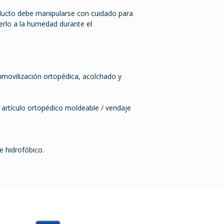
oducto debe manipularse con cuidado para
erlo a la humedad durante el
nmovilización ortopédica, acolchado y
.
el artículo ortopédico moldeable / vendaje
e hidrofóbico.
0