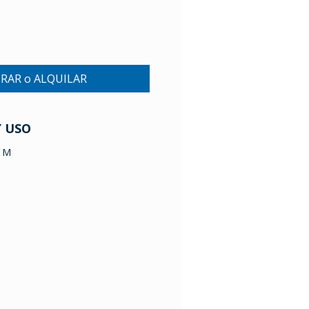
RAR o ALQUILAR
Y USO
8 M