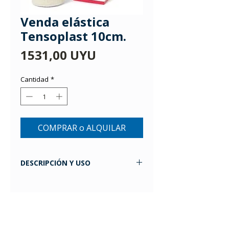
Venda elástica
Tensoplast 10cm.
Precio
1531,00 UYU
Cantidad
*
COMPRAR o ALQUILAR
DESCRIPCIÓN Y USO
Venda elástica adhesiva
Descripción:
Venda indicada en tratamientos
compresivos.
Altamente adhesiva y con una