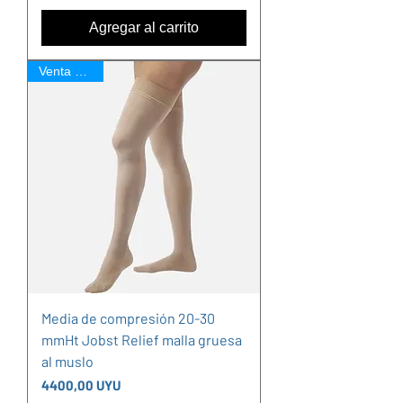
Agregar al carrito
Venta Online
Media de compresión 20-30
mmHt Jobst Relief malla gruesa
al muslo
Precio
4400,00 UYU