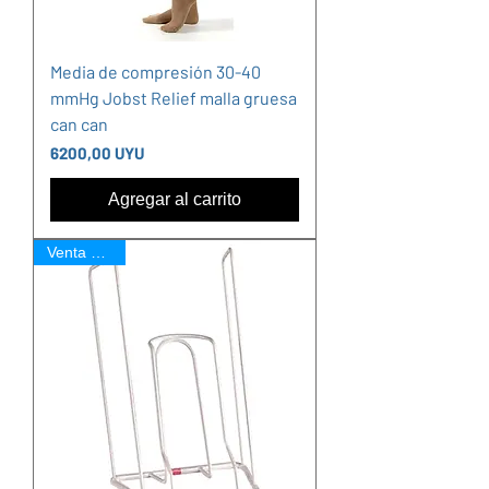
Media de compresión 30-40
mmHg Jobst Relief malla gruesa
can can
Precio
6200,00 UYU
Agregar al carrito
Venta Online