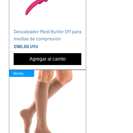
Descalzador Medi Butler Off para
medias de compresión
Precio
2190,00 UYU
Agregar al carrito
Venta Online