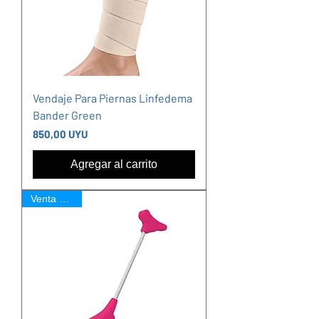
Vendaje Para Piernas Linfedema
Bander Green
Precio
850,00 UYU
Agregar al carrito
Venta Online