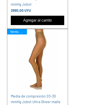
mmHg Jobst
Precio
2990,00 UYU
Agregar al carrito
Venta Online
Media de compresión 20-30
mmHg Jobst Ultra Sheer malla