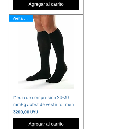
Agregar al carrito
Venta Online
Media de compresión 20-30
mmHg Jobst de vestir for men
Precio
3200,00 UYU
Agregar al carrito