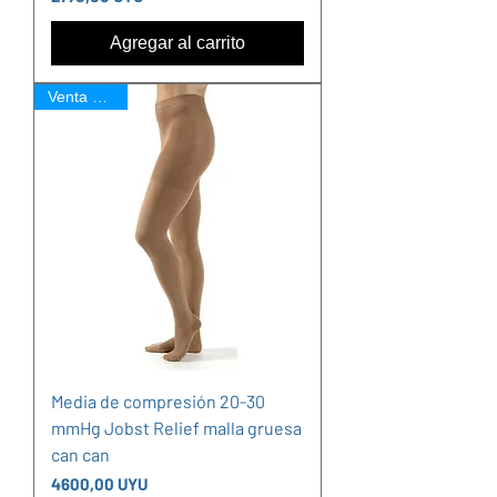
Agregar al carrito
Venta Online
Media de compresión 20-30
mmHg Jobst Relief malla gruesa
can can
Precio
4600,00 UYU