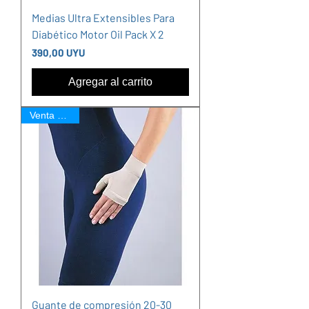
Medias Ultra Extensibles Para
Diabético Motor Oil Pack X 2
Precio
390,00 UYU
Agregar al carrito
Venta Online
Guante de compresión 20-30