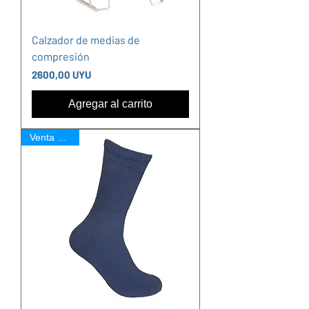
Calzador de medias de
compresión
Precio
2600,00 UYU
Agregar al carrito
Venta Online