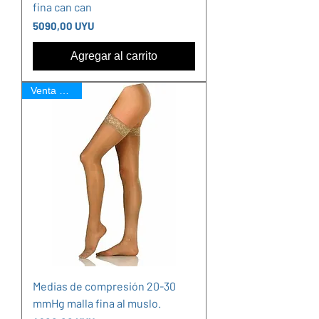
fina can can
Precio
5090,00 UYU
Agregar al carrito
Venta Online
Medias de compresión 20-30
mmHg malla fina al muslo.