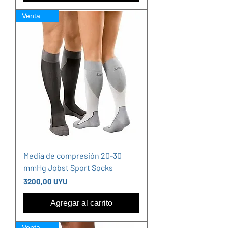
Venta Online
Media de compresión 20-30
mmHg Jobst Sport Socks
Precio
3200,00 UYU
Agregar al carrito
Venta Online