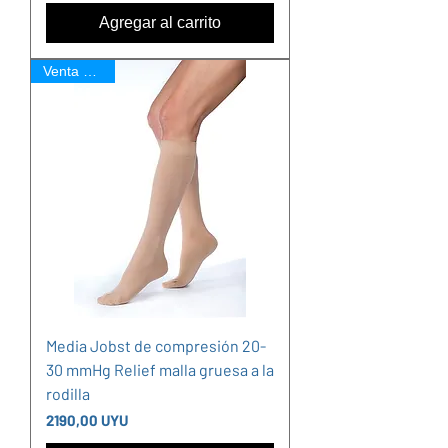
Agregar al carrito
Venta Online
Media Jobst de compresión 20-
30 mmHg Relief malla gruesa a la
rodilla
Precio
2190,00 UYU