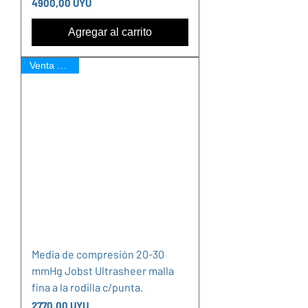
Precio
4900,00 UYU
Agregar al carrito
Venta Online
Media de compresión 20-30
mmHg Jobst Ultrasheer malla
fina a la rodilla c/punta.
Precio
2770,00 UYU