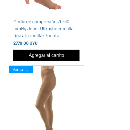
Media de compresión 20-30
mmHg Jobst Ultrasheer malla
fina a la rodilla s/punta
Precio
2770,00 UYU
Agregar al carrito
Venta Online