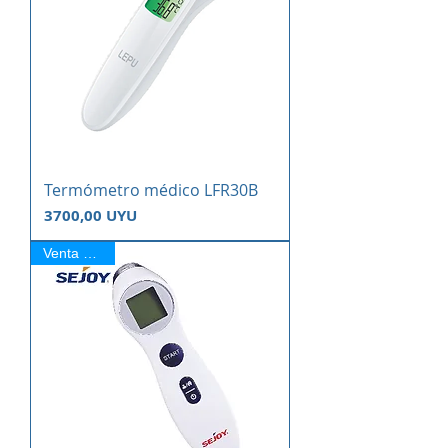
Termómetro médico LFR30B
Precio
3700,00 UYU
Venta Online