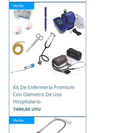
Venta Online
Kit De Enfermería Premium
Con Oxímetro De Uso
Hospitalario
Precio
7490,00 UYU
Venta Online