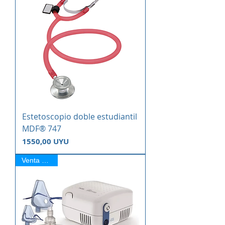
Estetoscopio doble estudiantil
MDF® 747
Precio
1550,00 UYU
Venta Online