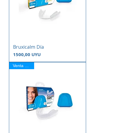
Bruxicalm Día
Precio
1500,00 UYU
Venta Online