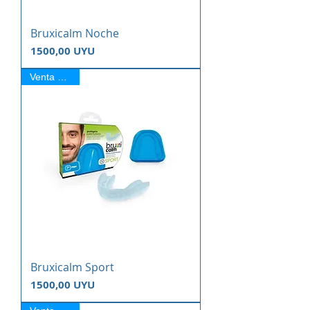
Bruxicalm Noche
Precio
1500,00 UYU
Venta Online
Bruxicalm Sport
Precio
1500,00 UYU