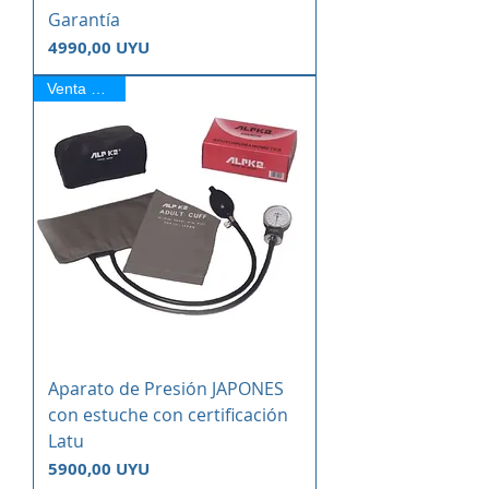
Garantía
Precio
4990,00 UYU
Venta Online
Aparato de Presión JAPONES
con estuche con certificación
Latu
Precio
5900,00 UYU