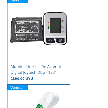
Venta Online
Monitor De Presión Arterial
Digital Joytech Dbp - 1231
Precio
2890,00 UYU
Venta Online