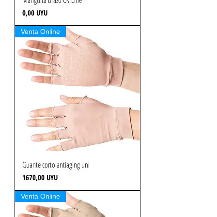
Precio
0,00 UYU
Venta Online
Guante corto antiaging uni
Precio
1670,00 UYU
Venta Online