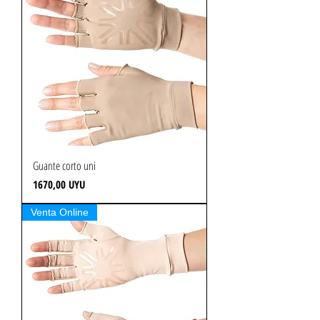
Guante corto uni
Precio
1670,00 UYU
Venta Online