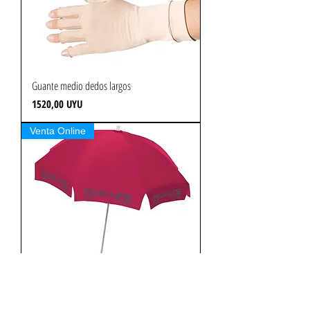
Guante medio dedos largos
Precio
1520,00 UYU
Venta Online