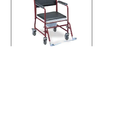
Silla higiénica con ruedas
Precio
650,00 UYU
Agregar al carrito
ALQUILER