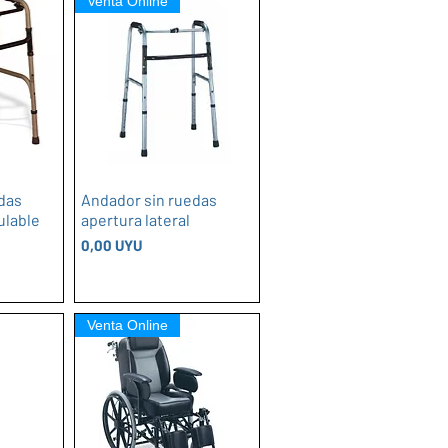
Venta Online
das
Andador sin ruedas
da
Vista rápida
ulable
apertura lateral
Precio
0,00 UYU
Venta Online