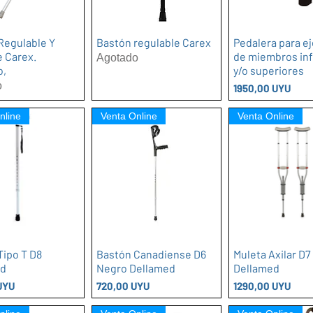
Regulable Y
Bastón regulable Carex
Pedalera para ej
ista rápida
Vista rápida
Vista rápi
e Carex.
de miembros inf
Agotado
o,
y/o superiores
o
Precio
1950,00 UYU
nline
Venta Online
Venta Online
Tipo T D8
Bastón Canadiense D6
Muleta Axilar D7
ista rápida
Vista rápida
Vista rápi
ed
Negro Dellamed
Dellamed
Precio
Precio
UYU
720,00 UYU
1290,00 UYU