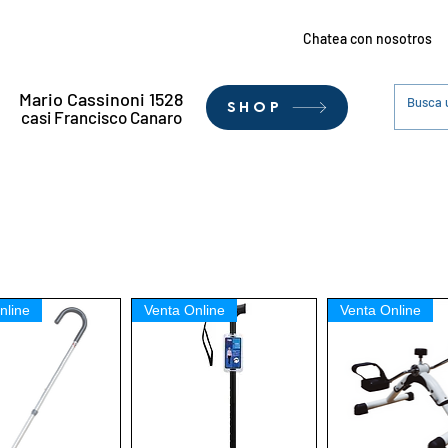
Chatea con nosotros
Mario Cassinoni 1528
SHOP
casi Francisco Canaro
nline
Venta Online
Venta Online