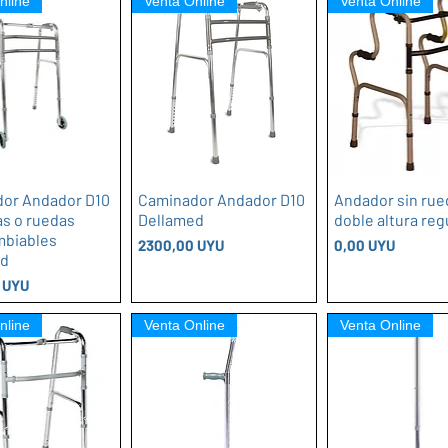
nline
Venta Online
Venta Online
or Andador D10
Caminador Andador D10
Andador sin rue
ista rápida
Vista rápida
Vista rápi
as o ruedas
Dellamed
doble altura reg
mbiables
Precio
Precio
2300,00 UYU
0,00 UYU
ed
 UYU
nline
Venta Online
Venta Online