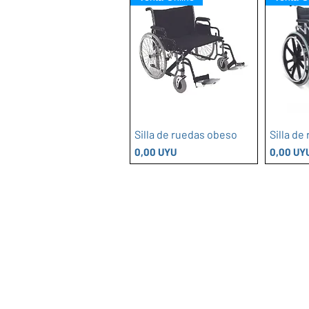
Silla de ruedas obeso
Silla d
Vista rápida
V
Precio
Precio
0,00 UYU
0,00 UY