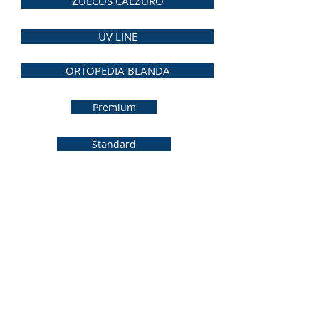
ZUECOS CALZURO
UV LINE
ORTOPEDIA BLANDA
Premium
Standard
Tel.
2401 2855
/
2408 9950
ventas@comfort.uy
lunes a viernes de 9 a 18
h
sábado de 9 a 13 h
Mario Cassinoni 1528
11200 Montevideo
Uruguay