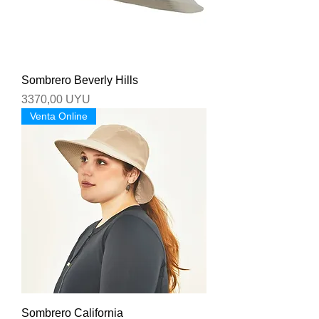
Sombrero Beverly Hills
Precio
3370,00 UYU
Venta Online
Sombrero California