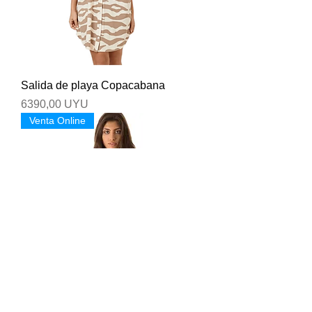
Salida de playa Copacabana
Precio
6390,00 UYU
Venta Online