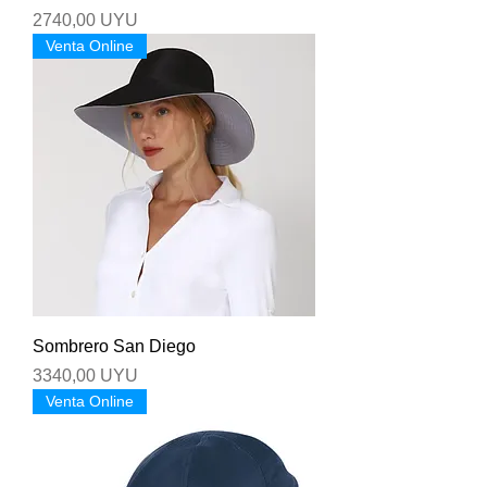
Precio
2740,00 UYU
Venta Online
Sombrero San Diego
Precio
3340,00 UYU
Venta Online