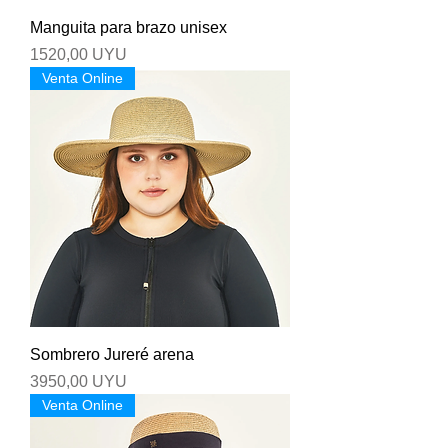
Manguita para brazo unisex
Precio
1520,00 UYU
Venta Online
Sombrero Jureré arena
Precio
3950,00 UYU
Venta Online