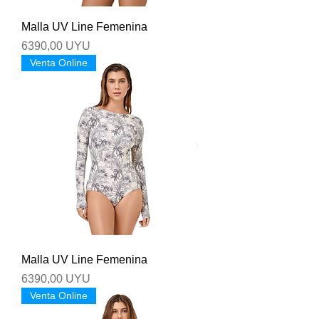
Malla UV Line Femenina
Precio
6390,00 UYU
Venta Online
Malla UV Line Femenina
Precio
6390,00 UYU
Venta Online