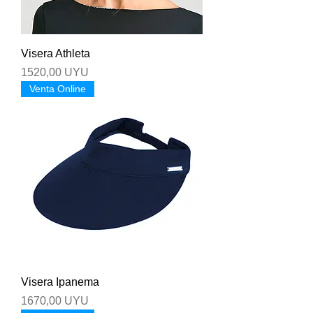
Visera Athleta
Precio
1520,00 UYU
Venta Online
Visera Ipanema
Precio
1670,00 UYU