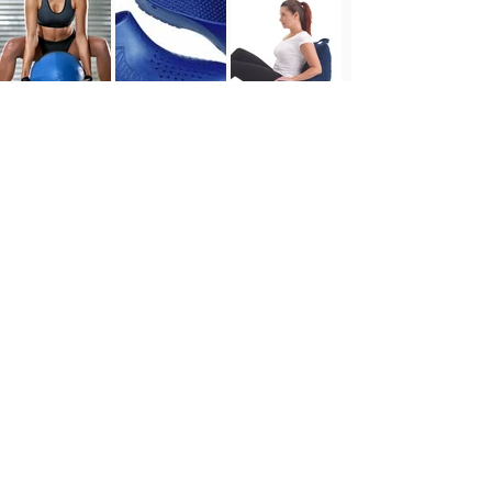
Tel.
2401 2855
/
2408 9950
ventas@comfort.uy
lunes a viernes de 9 a 18
h
sábado de 9 a 13 h
Mario Cassinoni 1528
11200 Montevideo
Uruguay
Mario Cassinoni 1520 PARKING D3
Mario Cassinoni 1536 PARKING TORRES
DESARROLLADO POR